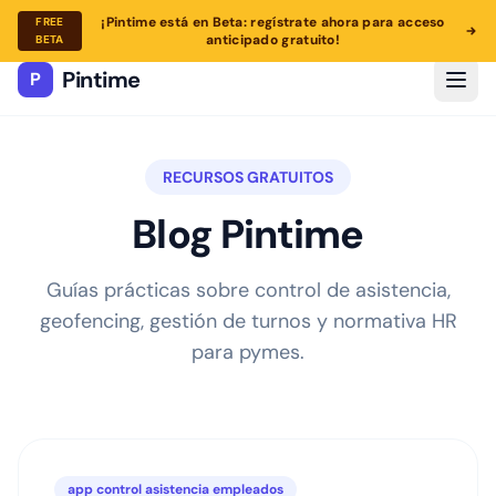
¡Pintime está en Beta: regístrate ahora para acceso
FREE
anticipado gratuito!
BETA
Pintime
P
RECURSOS GRATUITOS
Blog Pintime
Guías prácticas sobre control de asistencia,
geofencing, gestión de turnos y normativa HR
para pymes.
app control asistencia empleados