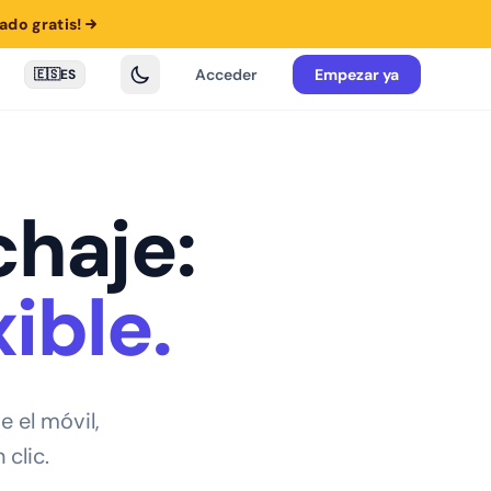
ado gratis!
Acceder
Empezar ya
🇪🇸
ES
chaje:
ible.
e el móvil,
 clic.