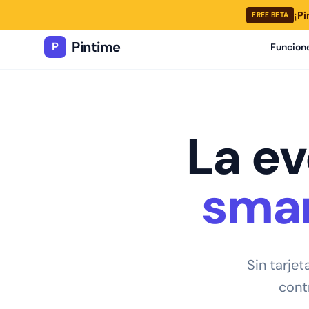
¡Pi
FREE BETA
Pintime
P
Funcion
La ev
smar
Sin tarjet
contr