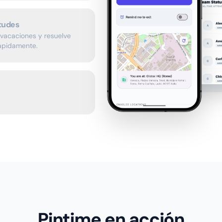
itudes
vacaciones y resuelve
rápidamente.
Pintime en acción