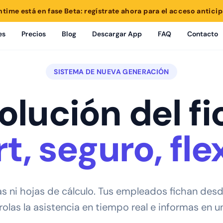
ntime está en fase Beta: regístrate ahora para el acceso anticip
es
Precios
Blog
Descargar App
FAQ
Contacto
SISTEMA DE NUEVA GENERACIÓN
olución del fi
t, seguro, flex
as ni hojas de cálculo. Tus empleados fichan desd
olas la asistencia en tiempo real e informas en un