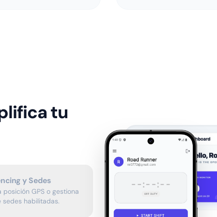
lifica tu
encing y Sedes
la posición GPS o gestiona
de sedes habilitadas.