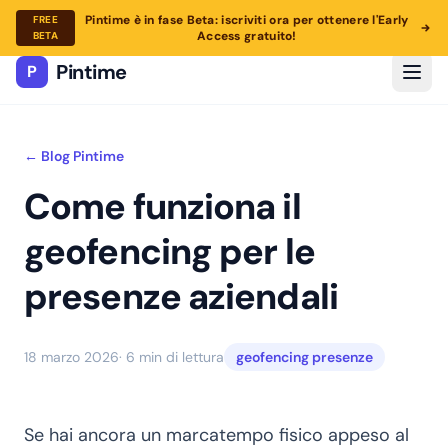
Pintime è in fase Beta: iscriviti ora per ottenere l'Early
FREE
Access gratuito!
BETA
Pintime
P
← Blog Pintime
Come funziona il
geofencing per le
presenze aziendali
18 marzo 2026
· 6 min di lettura
geofencing presenze
Se hai ancora un marcatempo fisico appeso al